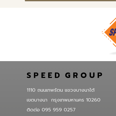
S P E E D G R O U P
1110 ถนนเทพรัตน แขวงบางนาใต้
เขตบางนา กรุงเทพมหานคร 10260
ติดต่อ 095 959 0257