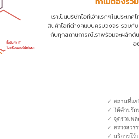
ทำไมต้องร่วม
เราเป็น
บริษัทไอทีเจ้าแรกๆใน
ประเทศ
ไ
สินค้าไอทีต่างๆแบบครบวงจร
รวมกับ
กับทุกสถานการณ
เราพร้อมจะผลักดัน
อย
✓
สถานที่แข
✓
ให้คำปรึก
✓
จุดรวมพล
✓
สรวงสวรร
✓
บริการให้เ