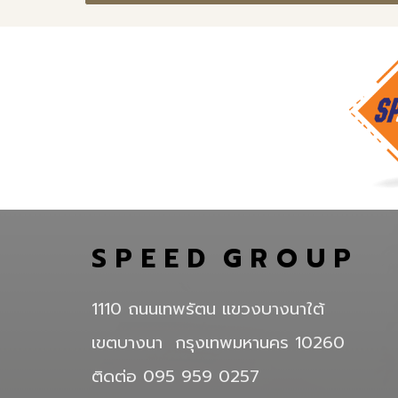
S P E E D G R O U P
1110 ถนนเทพรัตน แขวงบางนาใต้
เขตบางนา กรุงเทพมหานคร 10260
ติดต่อ 095 959 0257