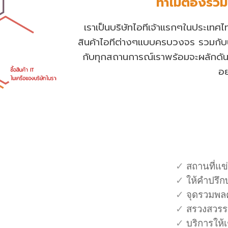
ทำไมต้องร่วม
เราเป็น
บริษัทไอทีเจ้าแรกๆใน
ประเทศ
ไ
สินค้าไอทีต่างๆแบบครบวงจร
รวมกับ
กับทุกสถานการณ
เราพร้อมจะผลักดัน
อย
✓
สถานที่แข
✓
ให้คำปรึก
✓
จุดรวมพล
✓
สรวงสวรร
✓
บริการให้เ